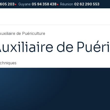
 605 203
●
Guyane
05 94 358 438
●
Réunion
02 62 290 553
xiliaire de Puériculture
xiliaire de Puér
echniques