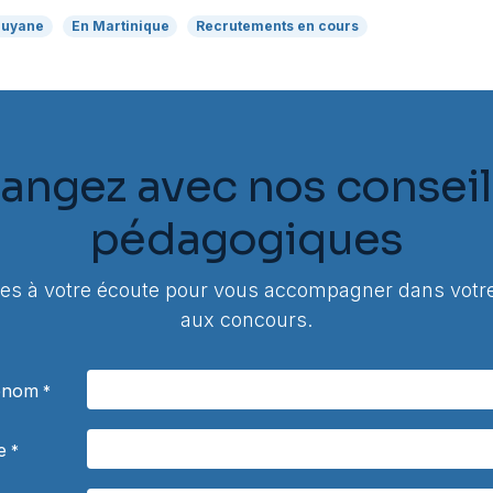
Guyane
En Martinique
Recrutements en cours
angez avec nos conseil
pédagogiques
 à votre écoute pour vous accompagner dans votre
aux concours.
rénom
*
e
*