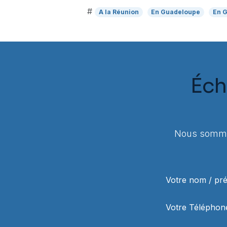
#
A la Réunion
En Guadeloupe
En 
Éch
Nous sommes
Votre nom / p
Votre Téléphon