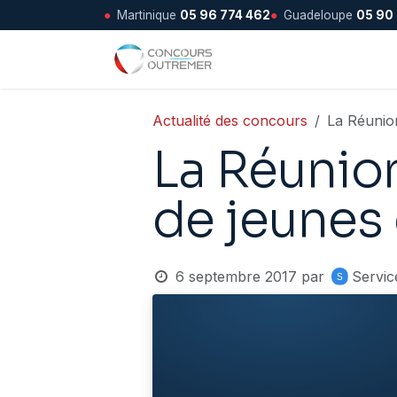
●
Martinique
05 96 774 462
●
Guadeloupe
05 90
Se rendre au contenu
Accueil
Actualité des concours
La Réunio
La Réunio
de jeunes
6 septembre 2017
par
Servic