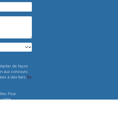
ntacter de façon
on aux concours.
es à des tiers.
En
lles: Pour
e votre
 ce formulaire,