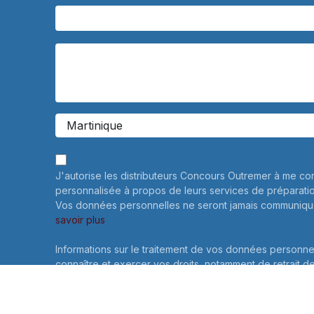
J'autorise les distributeurs Concours Outremer à me co
personnalisée à propos de leurs services de préparati
Vos données personnelles ne seront jamais communiqué
savoir plus
Informations sur le traitement de vos données personne
connaître et exercer vos droits, notamment de retrait d
consentement à l'utilisation des données collectées par
veuillez consulter notre
politique de confidentialité