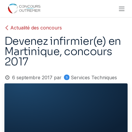
Se rendre au contenu
Actualité des concours
Devenez infirmier(e) en
Martinique, concours
2017
6 septembre 2017
par
Services Techniques