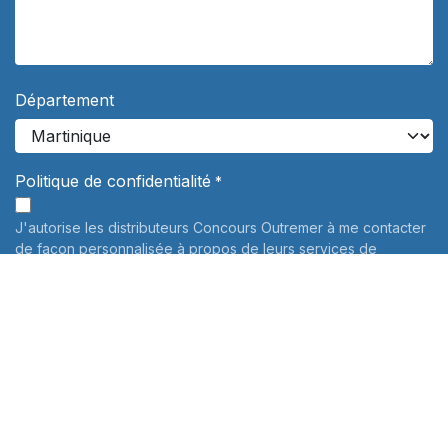
Département
Politique de confidentialité
*
J'autorise les distributeurs Concours Outremer à me contacter
de façon personnalisée à propos de leurs services de
préparation aux concours. Vos données personnelles ne
seront jamais communiquées à des tiers.
En savoir plus
Informations sur le traitement de vos données personnelles:
Pour connaître et exercer vos droits, notamment de retrait de
votre consentement à l'utilisation des données collectées par
ce formulaire, veuillez consulter notre
politique de
confidentialité