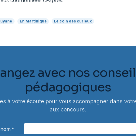
 vos coordonnées ci-après:
Guyane
En Martinique
Le coin des curieux
angez avec nos conseil
pédagogiques
 à votre écoute pour vous accompagner dans votre
aux concours.
rénom
*