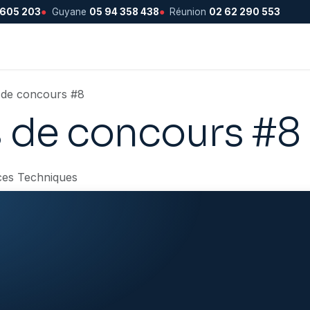
 605 203
●
Guyane
05 94 358 438
●
Réunion
02 62 290 553
 de concours #8
 de concours #8
ces Techniques