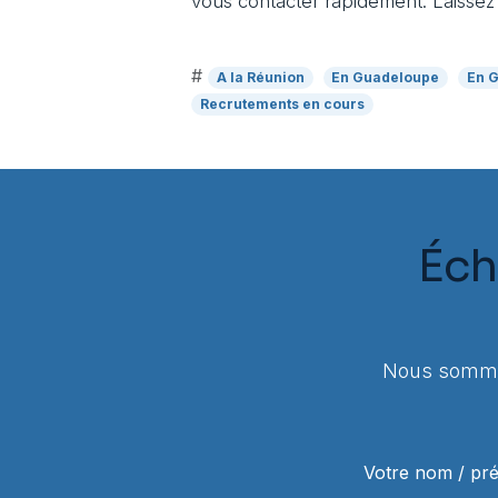
vous contacter rapidement. Laissez
#
A la Réunion
En Guadeloupe
En 
Recrutements en cours
Éch
Nous sommes
Votre nom / p