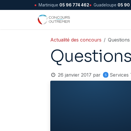
●
Martinique
05 96 774 462
●
Guadeloupe
05 90
Se rendre au contenu
Accueil
Actualité des concours
Questions
Questions
26 janvier 2017
par
Services