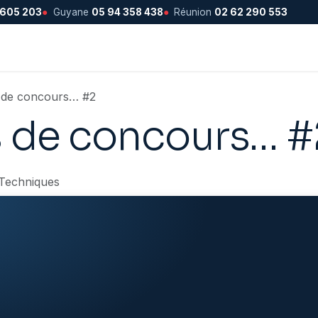
 605 203
●
Guyane
05 94 358 438
●
Réunion
02 62 290 553
 de concours… #2
 de concours… #
 Techniques