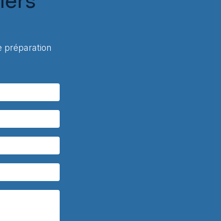
lers
 préparation