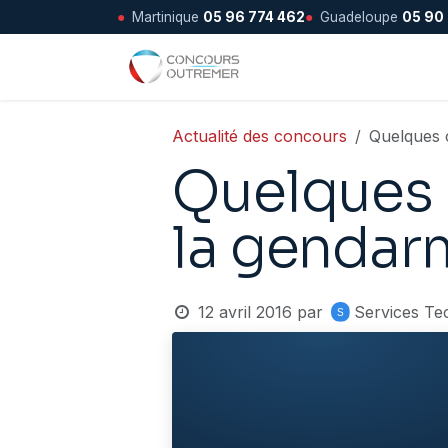
●
Martinique
05 96 774 462
●
Guadeloupe
05 90
Se rendre au contenu
Accueil
Actualité des concours
Quelques c
Quelques c
la gendar
12 avril 2016
par
Services Te