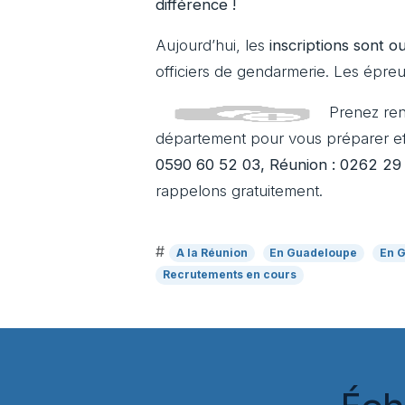
différence !
Aujourd’hui, les
inscriptions sont o
officiers de gendarmerie. Les épreu
Prenez ren
département pour vous préparer e
0590 60 52 03, Réunion : 0262 29
rappelons gratuitement.
#
A la Réunion
En Guadeloupe
En 
Recrutements en cours