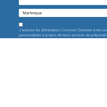
J'autorise les distributeurs Concours Outremer à me co
personnalisée à propos de leurs services de préparati
Vos données personnelles ne seront jamais communiqué
savoir plus
Informations sur le traitement de vos données personne
connaître et exercer vos droits, notamment de retrait d
consentement à l'utilisation des données collectées par
veuillez consulter notre
politique de confidentialité