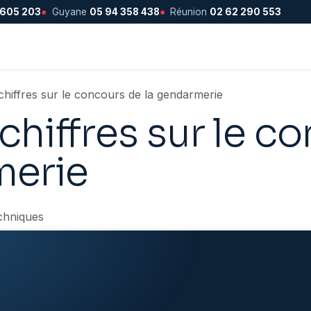
 605 203
●
Guyane
05 94 358 438
●
Réunion
02 62 290 553
hiffres sur le concours de la gendarmerie
hiffres sur le c
merie
chniques