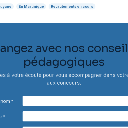
Guyane
En Martinique
Recrutements en cours
angez avec nos conseil
pédagogiques
 à votre écoute pour vous accompagner dans votre
aux concours.
rénom
*
e
*