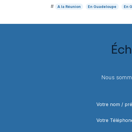
#
A la Réunion
En Guadeloupe
En 
Éch
Nous sommes
Votre nom / p
Votre Téléphon