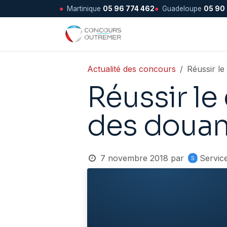
●
Martinique
05 96 774 462
●
Guadeloupe
05 90
Se rendre au contenu
Accueil
Actualité des concours
Réussir l
Réussir le
des douan
7 novembre 2018
par
Servic