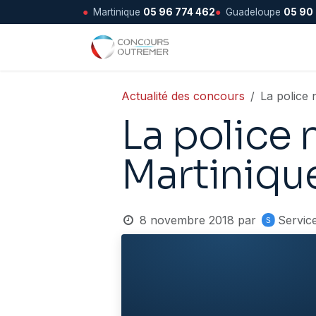
●
Martinique
05 96 774 462
●
Guadeloupe
05 90
Se rendre au contenu
Accueil
Actualité des concours
La police 
La police 
Martinique
8 novembre 2018
par
Servic