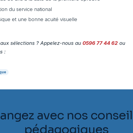
ion du service national
ique et une bonne acuité visuelle
n aux sélections ? Appelez-nous au
0596 77 44 62
ou
s :
ique
angez avec nos conseil
pédagogiques