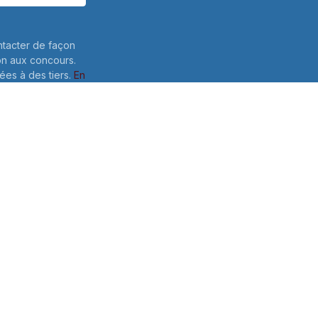
ntacter de façon
on aux concours.
es à des tiers.
En
lles: Pour
e votre
 ce formulaire,
Envoyer