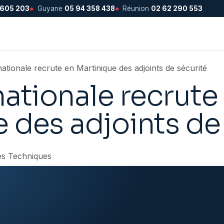
 605 203
●
Guyane
05 94 358 438
●
Réunion
02 62 290 553
nationale recrute en Martinique des adjoints de sécurité
nationale recrute
 des adjoints de
es Techniques