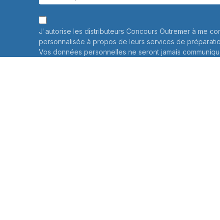
J'autorise les distributeurs Concours Outremer à me co
personnalisée à propos de leurs services de préparati
Vos données personnelles ne seront jamais communiqué
savoir plus
Informations sur le traitement de vos données personne
connaître et exercer vos droits, notamment de retrait d
consentement à l'utilisation des données collectées par
veuillez consulter notre
politique de confidentialité