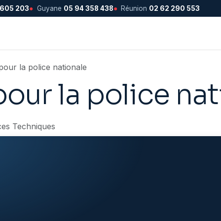
 605 203
●
Guyane
05 94 358 438
●
Réunion
02 62 290 553
 pour la police nationale
 pour la police na
ces Techniques