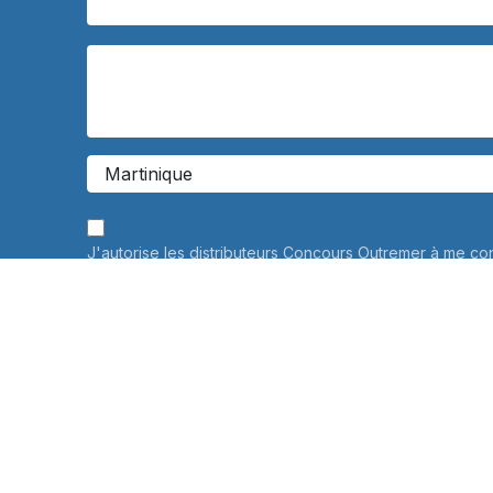
J'autorise les distributeurs Concours Outremer à me co
personnalisée à propos de leurs services de préparati
Vos données personnelles ne seront jamais communiqué
savoir plus
Informations sur le traitement de vos données personne
connaître et exercer vos droits, notamment de retrait d
consentement à l'utilisation des données collectées par
veuillez consulter notre
politique de confidentialité