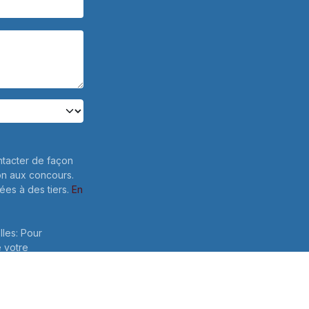
ntacter de façon
on aux concours.
es à des tiers.
En
lles: Pour
e votre
 ce formulaire,