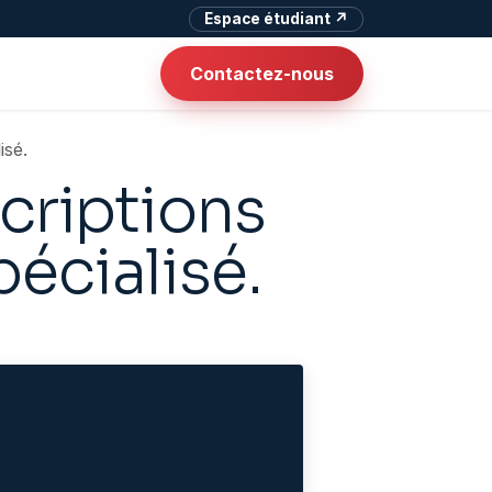
Espace étudiant ↗
Contactez-nous
isé.
scriptions
écialisé.