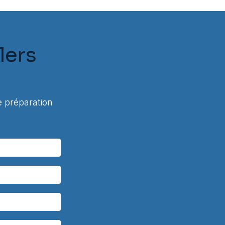
lers
 préparation