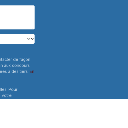
ntacter de façon
on aux concours.
es à des tiers.
En
lles: Pour
e votre
 ce formulaire,
Envoyer