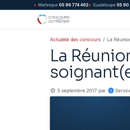
●
Martinique
05 96 774 462
●
Guadeloupe
05 90
Se rendre au contenu
Accueil
Actualité des concours
La Réunio
La Réunio
soignant(e
5 septembre 2017
par
Servic