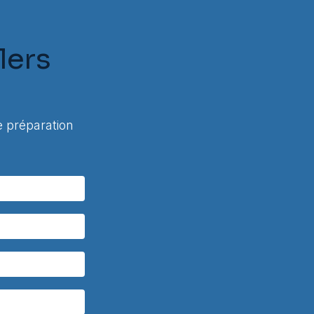
lers
 préparation