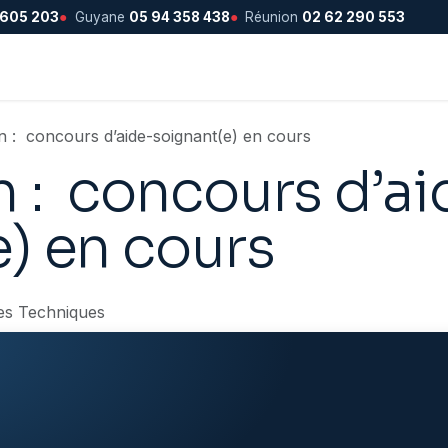
 605 203
●
Guyane
05 94 358 438
●
Réunion
02 62 290 553
n : concours d’aide-soignant(e) en cours
n : concours d’ai
) en cours
es Techniques