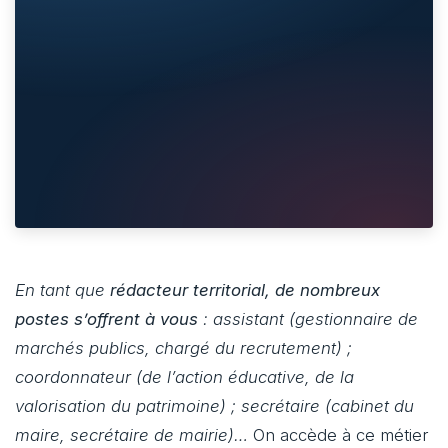
En tant que
rédacteur territorial, de nombreux
postes s’offrent à vous
: assistant (gestionnaire de
marchés publics, chargé du recrutement) ;
coordonnateur (de l’action éducative, de la
valorisation du patrimoine) ; secrétaire (cabinet du
maire, secrétaire de mairie)…
On accède à ce métier