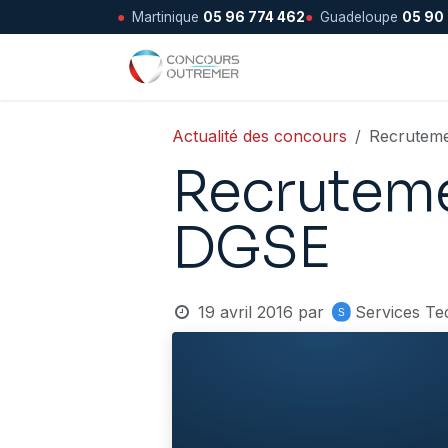
●
Martinique
05 96 774 462
●
Guadeloupe
05 90
Se rendre au contenu
Accueil
Actualité des concours
Recruteme
Recrutemen
DGSE
19 avril 2016
par
Services Te