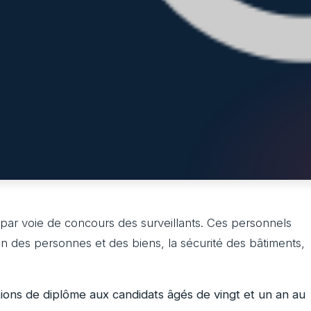
 par voie de concours des surveillants. Ces personnels
on des personnes et des biens, la sécurité des bâtiments,
ions de diplôme aux candidats âgés de vingt et un an au