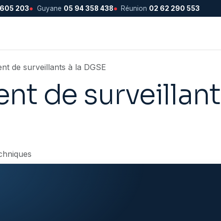
 605 203
●
Guyane
05 94 358 438
●
Réunion
02 62 290 553
nt de surveillants à la DGSE
t de surveillants
chniques