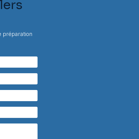
lers
 préparation