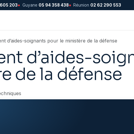
 605 203
●
Guyane
05 94 358 438
●
Réunion
02 62 290 553
t d’aides-soignants pour le ministère de la défense
nt d’aides-soig
re de la défense
echniques