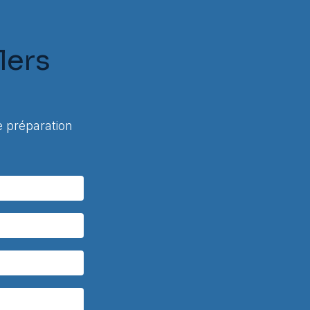
lers
 préparation