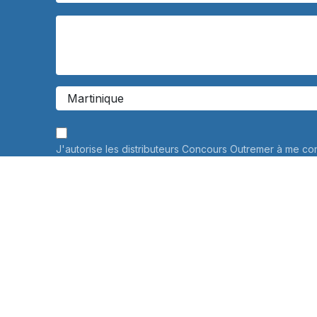
J'autorise les distributeurs Concours Outremer à me co
personnalisée à propos de leurs services de préparati
Vos données personnelles ne seront jamais communiqué
savoir plus
Informations sur le traitement de vos données personne
connaître et exercer vos droits, notamment de retrait d
consentement à l'utilisation des données collectées par
veuillez consulter notre
politique de confidentialité