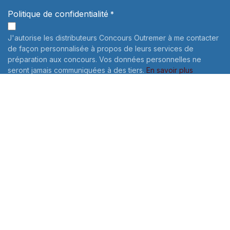
Politique de confidentialité
*
J'autorise les distributeurs Concours Outremer à me contacter
de façon personnalisée à propos de leurs services de
préparation aux concours. Vos données personnelles ne
seront jamais communiquées à des tiers.
En savoir plus
Informations sur le traitement de vos données personnelles:
Pour connaître et exercer vos droits, notamment de retrait de
votre consentement à l'utilisation des données collectées par
ce formulaire, veuillez consulter notre
politique de
confidentialité
Envoyer