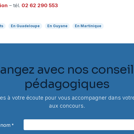
ion
– tél.
02 62 290 553
ts
En Guadeloupe
En Guyane
En Martinique
angez avec nos conseil
pédagogiques
 à votre écoute pour vous accompagner dans votre
aux concours.
rénom
*