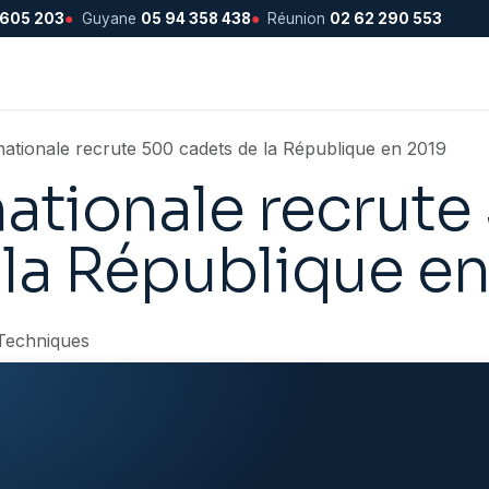
 605 203
●
Guyane
05 94 358 438
●
Réunion
02 62 290 553
nationale recrute 500 cadets de la République en 2019
nationale recrut
 la République e
Techniques