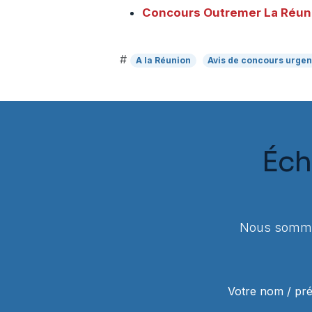
Concours Outremer
La Réun
#
A la Réunion
Avis de concours urgen
Éch
Nous sommes
Votre nom / p