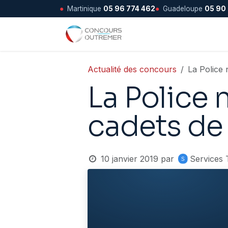
●
Martinique
05 96 774 462
●
Guadeloupe
05 90
Se rendre au contenu
Accueil
Actualité des concours
La Police 
La Police 
cadets de
10 janvier 2019
par
Services 