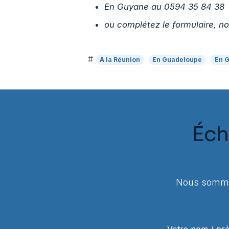
En Guyane au 0594 35 84 38
ou complétez le formulaire, n
#
A la Réunion
En Guadeloupe
En 
Éch
Nous sommes