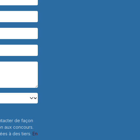
ntacter de façon
on aux concours.
es à des tiers.
En