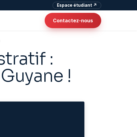
Espace étudiant ↗
Contactez-nous
!
ratif :
 Guyane !