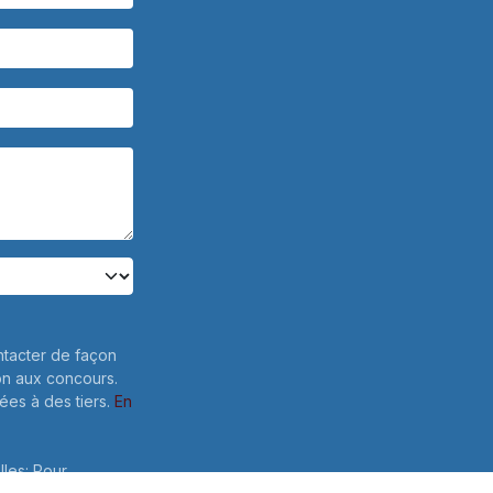
ntacter de façon
on aux concours.
es à des tiers.
En
lles: Pour