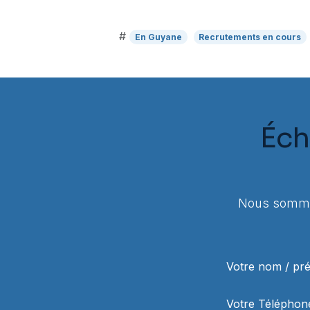
#
En Guyane
Recrutements en cours
Éch
Nous sommes
Votre nom / p
Votre Téléphon