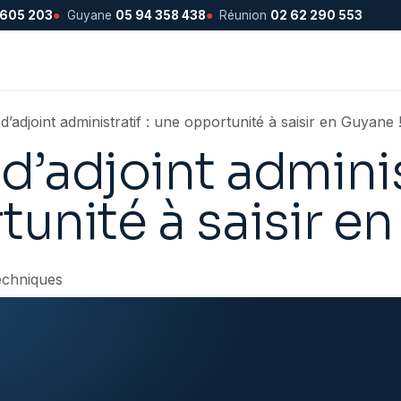
 605 203
●
Guyane
05 94 358 438
●
Réunion
02 62 290 553
’adjoint administratif : une opportunité à saisir en Guyane 
’adjoint administ
unité à saisir en
echniques