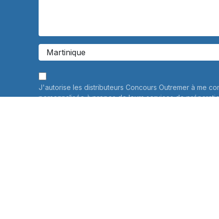
J'autorise les distributeurs Concours Outremer à me co
personnalisée à propos de leurs services de préparati
Vos données personnelles ne seront jamais communiqué
savoir plus
Informations sur le traitement de vos données personne
connaître et exercer vos droits, notamment de retrait d
consentement à l'utilisation des données collectées par
veuillez consulter notre
politique de confidentialité