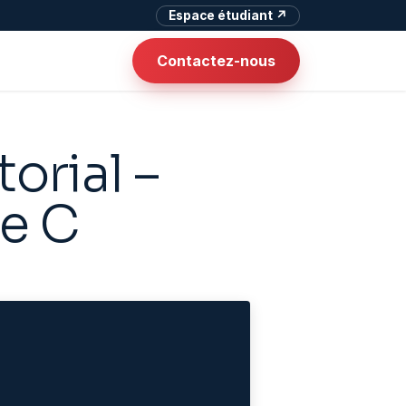
Espace étudiant ↗
Contactez-nous
orial –
e C