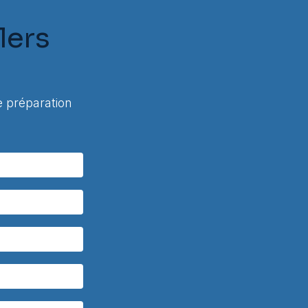
lers
 préparation