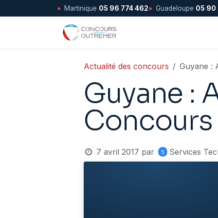
●
Martinique
05 96 774 462
●
Guadeloupe
05 90
Se rendre au contenu
Accueil
Actualité des concours
Guyane : A
Guyane : A
Concours 
7 avril 2017
par
Services Tec