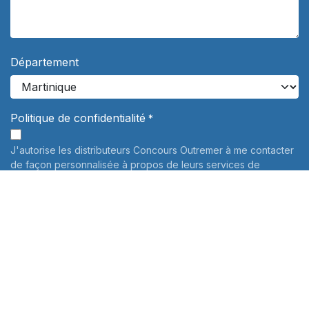
Département
Politique de confidentialité
*
J'autorise les distributeurs Concours Outremer à me contacter
de façon personnalisée à propos de leurs services de
préparation aux concours. Vos données personnelles ne
seront jamais communiquées à des tiers.
En savoir plus
Informations sur le traitement de vos données personnelles:
Pour connaître et exercer vos droits, notamment de retrait de
votre consentement à l'utilisation des données collectées par
ce formulaire, veuillez consulter notre
politique de
confidentialité