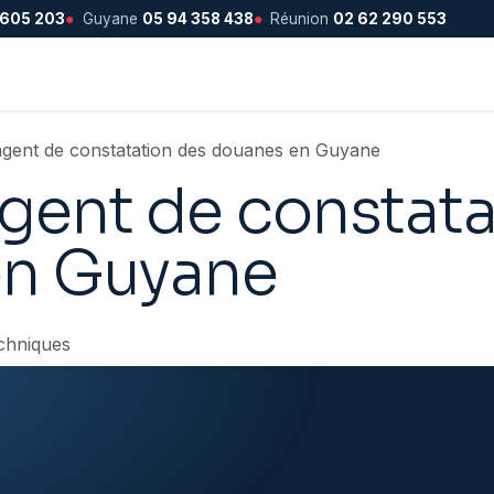
 605 203
●
Guyane
05 94 358 438
●
Réunion
02 62 290 553
gent de constatation des douanes en Guyane
gent de constata
en Guyane
chniques