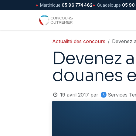
●
Martinique
05 96 774 462
●
Guadeloupe
05 90
Se rendre au contenu
Accueil
Actualité des concours
Devenez a
Devenez a
douanes 
19 avril 2017
par
Services Te