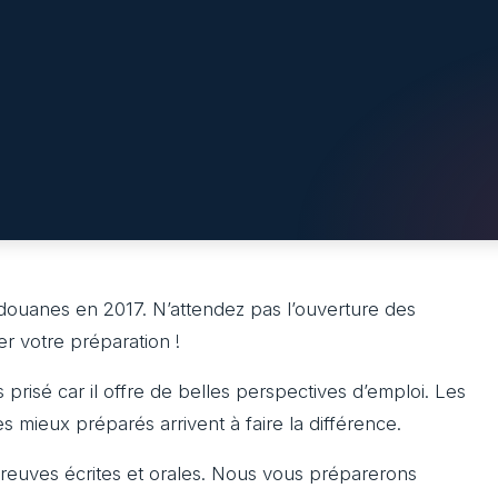
douanes en 2017. N’attendez pas l’ouverture des
er votre préparation !
prisé car il offre de belles perspectives d’emploi. Les
s mieux préparés arrivent à faire la différence.
euves écrites et orales. Nous vous préparerons