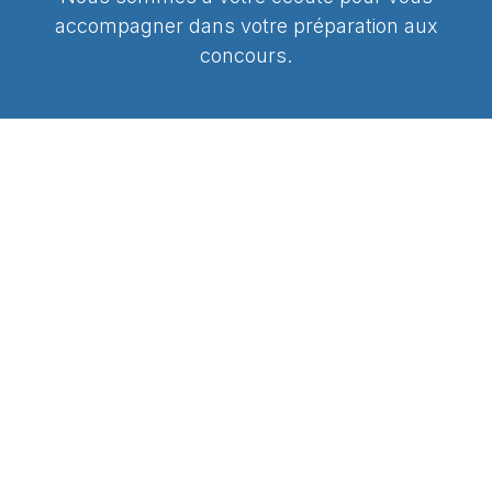
accompagner dans votre préparation aux
concours.
Votre nom / prénom
*
Votre Téléphone
*
Votre e-mail
*
Sujet
*