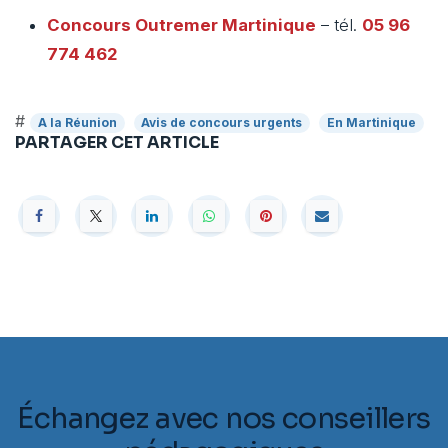
Concours Outremer
Martinique
– tél.
05 96
774 462
#
A la Réunion
Avis de concours urgents
En Martinique
PARTAGER CET ARTICLE
Échangez avec nos conseillers