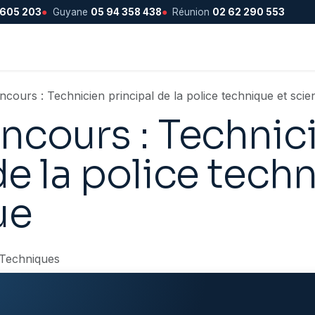
 605 203
●
Guyane
05 94 358 438
●
Réunion
02 62 290 553
ncours : Technicien principal de la police technique et scien
ncours : Technic
de la police tech
ue
 Techniques