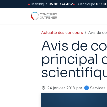
●
Martinique
05 96 774 462
●
Guadeloupe
05 90
Se rendre au contenu
Accueil
Actualité des concours
Avis de co
Avis de co
principal 
scientifiq
24 janvier 2018
par
Services