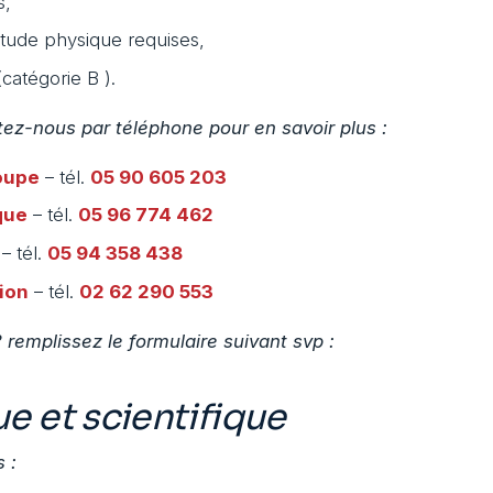
s,
titude physique requises,
(catégorie B ).
ez-nous par téléphone pour en savoir plus :
oupe
– tél.
05 90 605 203
que
– tél.
05 96 774 462
– tél.
05 94 358 438
ion
– tél.
02 62 290 553
 remplissez le formulaire suivant svp :
e et scientifique
 :