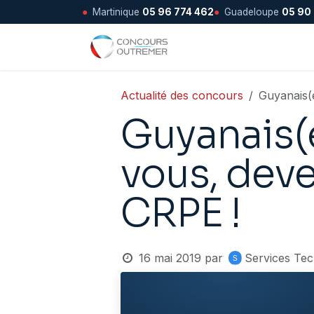
●
Martinique
05 96 774 462
●
Guadeloupe
05 90
Se rendre au contenu
Accueil
Actualité des concours
Guyanais(e
Guyanais(e
vous, deve
CRPE !
16 mai 2019
par
Services Tec