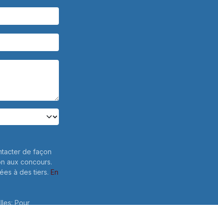
ntacter de façon
on aux concours.
es à des tiers.
En
lles: Pour
e votre