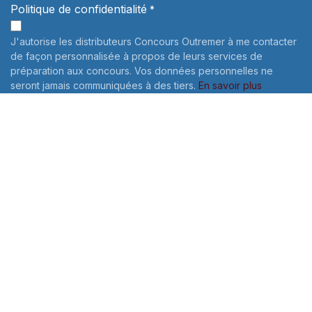
Politique de confidentialité
*
J'autorise les distributeurs Concours Outremer à me contacter
de façon personnalisée à propos de leurs services de
préparation aux concours. Vos données personnelles ne
seront jamais communiquées à des tiers.
En savoir plus
Informations sur le traitement de vos données personnelles:
Pour connaître et exercer vos droits, notamment de retrait de
votre consentement à l'utilisation des données collectées par
ce formulaire, veuillez consulter notre
politique de
confidentialité
Envoyer