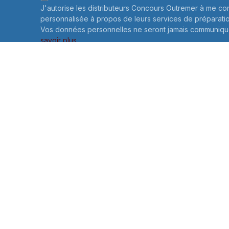
J'autorise les distributeurs Concours Outremer à me co
personnalisée à propos de leurs services de préparati
Vos données personnelles ne seront jamais communiqué
savoir plus
Informations sur le traitement de vos données personne
connaître et exercer vos droits, notamment de retrait d
consentement à l'utilisation des données collectées par
veuillez consulter notre
politique de confidentialité