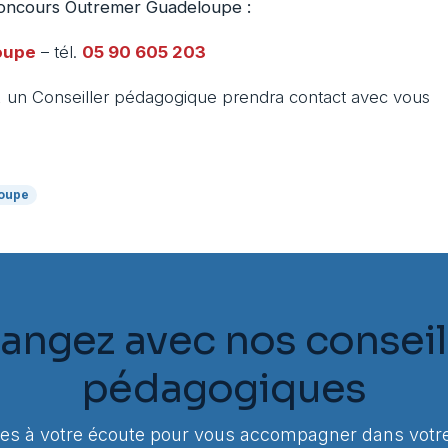
 Concours Outremer Guadeloupe :
oupe
– tél.
05 90 605 203
t, un Conseiller pédagogique prendra contact avec vous
oupe
angez avec nos conseil
pédagogiques
 à votre écoute pour vous accompagner dans votre