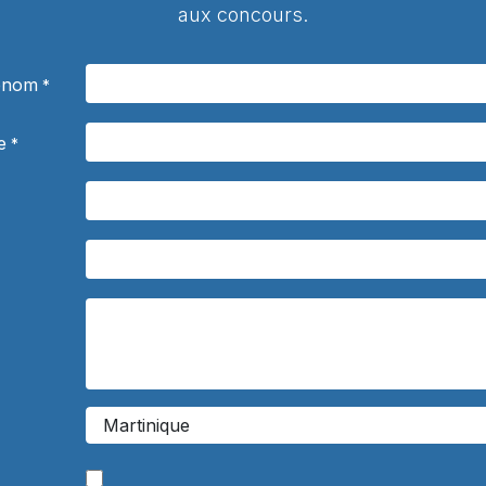
aux concours.
rénom
*
e
*