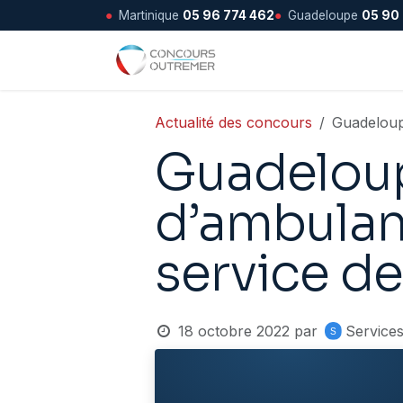
●
Martinique
05 96 774 462
●
Guadeloupe
05 90
Se rendre au contenu
Accueil
Actualité des concours
Guadeloup
Guadeloup
d’ambulan
service de
18 octobre 2022
par
Service