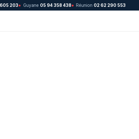
 605 203
●
Guyane
05 94 358 438
●
Réunion
02 62 290 553