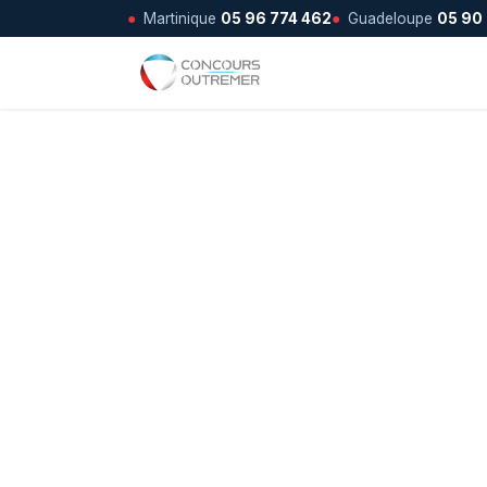
●
Martinique
05 96 774 462
●
Guadeloupe
05 90
Se rendre au contenu
Accueil
Se connecter