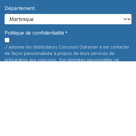
Département
Politique de confidentialité
*
J'autorise les distributeurs Concours Outremer à me contacter
de façon personnalisée à propos de leurs services de
préparation aux concours. Vos données personnelles ne
seront jamais communiquées à des tiers.
En savoir plus
Informations sur le traitement de vos données personnelles:
Pour connaître et exercer vos droits, notamment de retrait de
votre consentement à l'utilisation des données collectées par
ce formulaire, veuillez consulter notre
politique de
confidentialité
Envoyer