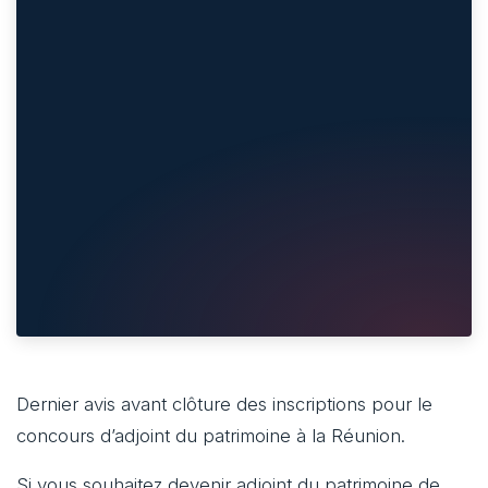
Dernier avis avant clôture des inscriptions pour le
concours d’adjoint du patrimoine à la Réunion.
Si vous souhaitez devenir adjoint du patrimoine de