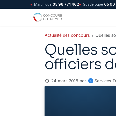
●
Martinique
05 96 774 462
●
Guadeloupe
05 90
Se rendre au contenu
Accueil
Actualité des concours
Quelles so
Quelles so
officiers 
24 mars 2016
par
Services T