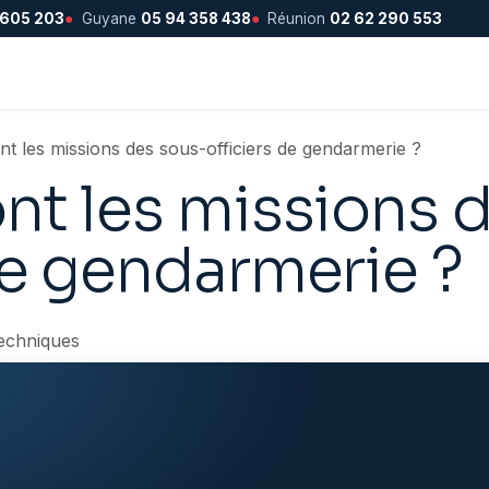
 605 203
●
Guyane
05 94 358 438
●
Réunion
02 62 290 553
nt les missions des sous-officiers de gendarmerie ?
nt les missions 
de gendarmerie ?
echniques