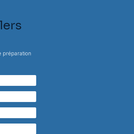
lers
 préparation