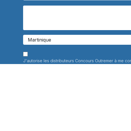
J'autorise les distributeurs Concours Outremer à me co
personnalisée à propos de leurs services de préparati
Vos données personnelles ne seront jamais communiqué
savoir plus
Informations sur le traitement de vos données personne
connaître et exercer vos droits, notamment de retrait d
consentement à l'utilisation des données collectées par
veuillez consulter notre
politique de confidentialité