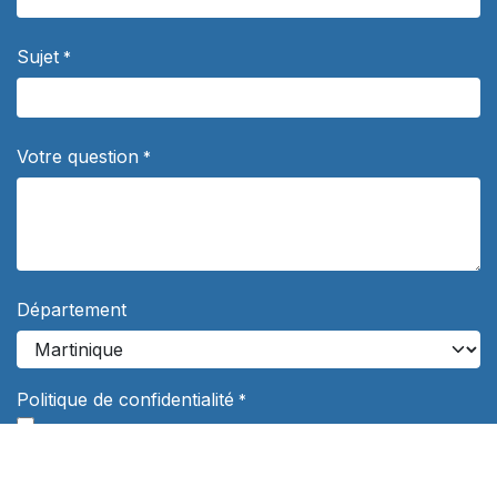
Sujet
*
Votre question
*
Département
Politique de confidentialité
*
J'autorise les distributeurs Concours Outremer à me contacter
de façon personnalisée à propos de leurs services de