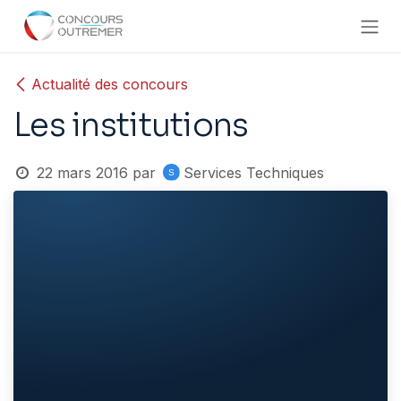
Se rendre au contenu
Actualité des concours
Les institutions
22 mars 2016
par
Services Techniques