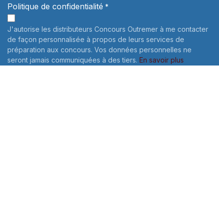
Politique de confidentialité
*
J'autorise les distributeurs Concours Outremer à me contacter
de façon personnalisée à propos de leurs services de
préparation aux concours. Vos données personnelles ne
seront jamais communiquées à des tiers.
En savoir plus
Informations sur le traitement de vos données personnelles:
Pour connaître et exercer vos droits, notamment de retrait de
votre consentement à l'utilisation des données collectées par
ce formulaire, veuillez consulter notre
politique de
confidentialité
Envoyer