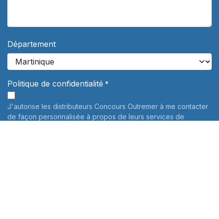
Département
Politique de confidentialité
*
J'autorise les distributeurs Concours Outremer à me contacter
de façon personnalisée à propos de leurs services de
préparation aux concours. Vos données personnelles ne
seront jamais communiquées à des tiers.
En savoir plus
Informations sur le traitement de vos données personnelles:
Pour connaître et exercer vos droits, notamment de retrait de
votre consentement à l'utilisation des données collectées par
ce formulaire, veuillez consulter notre
politique de
confidentialité