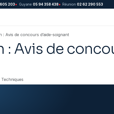
 605 203
●
Guyane
05 94 358 438
●
Réunion
02 62 290 553
 : Avis de concours d’aide-soignant
 : Avis de conco
s Techniques