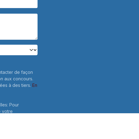
ntacter de façon
on aux concours.
es à des tiers.
En
lles: Pour
e votre
 ce formulaire,