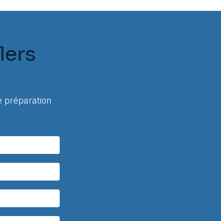
lers
 préparation