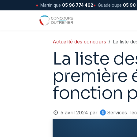
●
Martinique
05 96 774 462
●
Guadeloupe
05 90
Se rendre au contenu
Accueil
Actualité des concours
La liste d
La liste d
première é
fonction 
5 avril 2024
par
Services Te