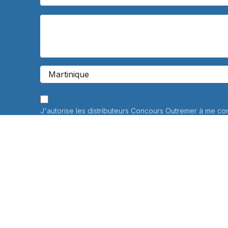
J'autorise les distributeurs Concours Outremer à me co
personnalisée à propos de leurs services de préparati
Vos données personnelles ne seront jamais communiqué
savoir plus
Informations sur le traitement de vos données personne
connaître et exercer vos droits, notamment de retrait d
consentement à l'utilisation des données collectées par
veuillez consulter notre
politique de confidentialité