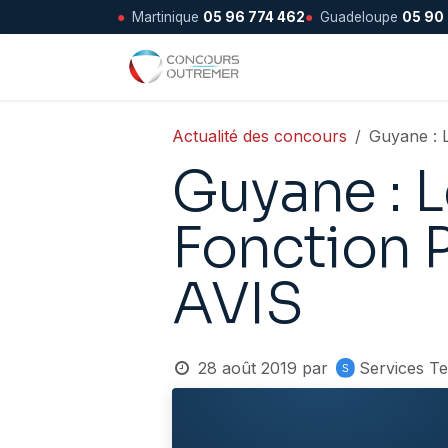
●
Martinique
05 96 774 462
●
Guadeloupe
05 90
Se rendre au contenu
Accueil
Actualité des concours
Guyane : 
Guyane : 
Fonction 
AVIS
28 août 2019
par
Services T