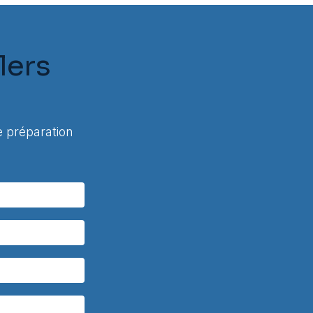
lers
 préparation