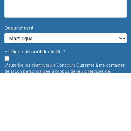
Département
Politique de confidentialité
*
J'autorise les distributeurs Concours Outremer à me contacter
de façon personnalisée à propos de leurs services de
préparation aux concours. Vos données personnelles ne
seront jamais communiquées à des tiers.
En savoir plus
Informations sur le traitement de vos données personnelles:
Pour connaître et exercer vos droits, notamment de retrait de
votre consentement à l'utilisation des données collectées par
ce formulaire, veuillez consulter notre
politique de
confidentialité