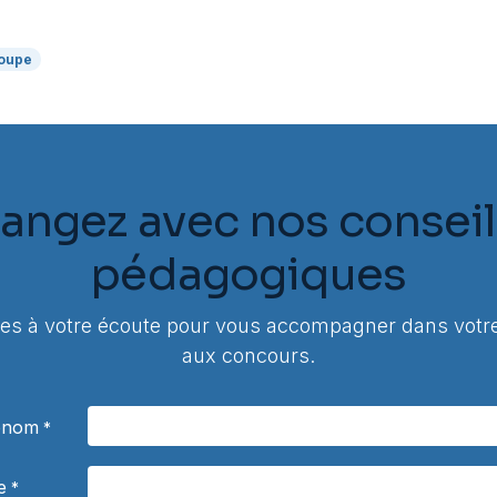
oupe
angez avec nos conseil
pédagogiques
 à votre écoute pour vous accompagner dans votre
aux concours.
rénom
*
e
*