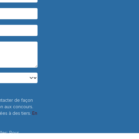
ntacter de façon
on aux concours.
es à des tiers.
En
lles: Pour