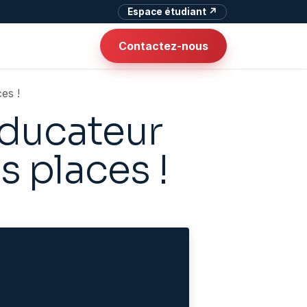
Espace étudiant ↗
Contactez-nous
es !
éducateur
s places !