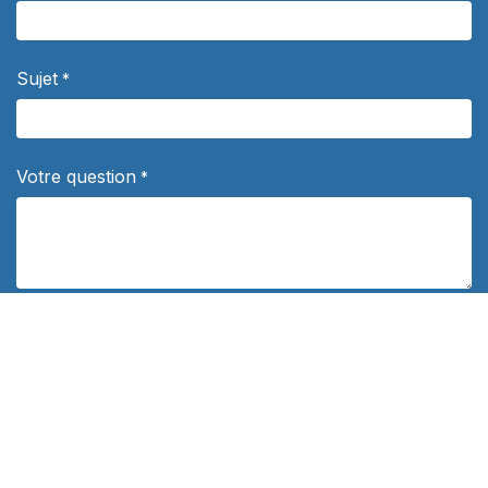
Sujet
*
Votre question
*
Département
Politique de confidentialité
*
J'autorise les distributeurs Concours Outremer à me contacter