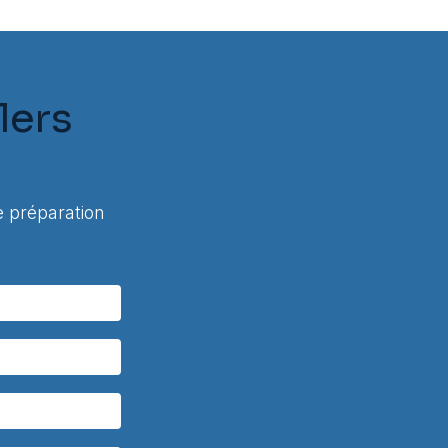
lers
 préparation