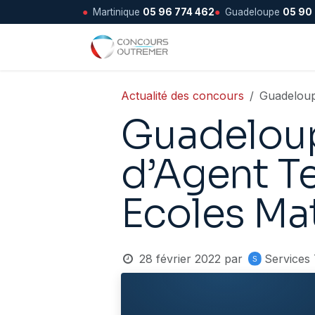
●
Martinique
05 96 774 462
●
Guadeloupe
05 90
Se rendre au contenu
Accueil
Actualité des concours
Guadeloup
Guadeloup
d’Agent Te
Ecoles Ma
28 février 2022
par
Services