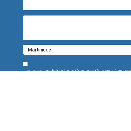
J'autorise les distributeurs Concours Outremer à me co
personnalisée à propos de leurs services de préparati
Vos données personnelles ne seront jamais communiqué
savoir plus
Informations sur le traitement de vos données personne
connaître et exercer vos droits, notamment de retrait d
consentement à l'utilisation des données collectées par
veuillez consulter notre
politique de confidentialité