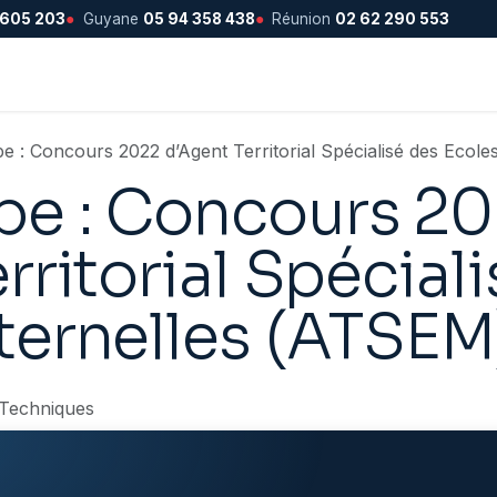
 605 203
●
Guyane
05 94 358 438
●
Réunion
02 62 290 553
e : Concours 2022 d’Agent Territorial Spécialisé des Ecol
e : Concours 2
rritorial Spécial
ternelles (ATSEM
 Techniques