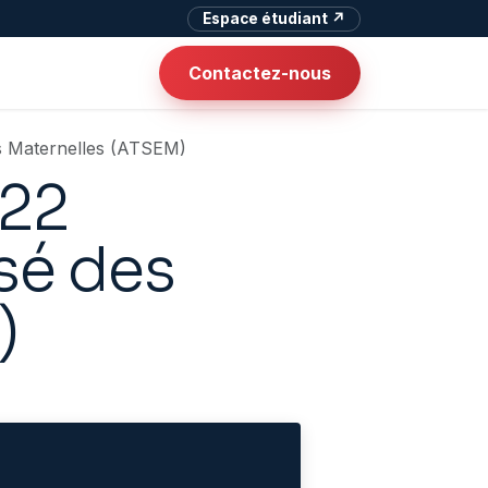
Espace étudiant ↗
Contactez-nous
es Maternelles (ATSEM)
022
isé des
)