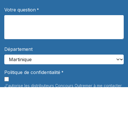
Votre question
*
Département
Politique de confidentialité
*
J'autorise les distributeurs Concours Outremer à me contacter
de façon personnalisée à propos de leurs services de
préparation aux concours. Vos données personnelles ne
seront jamais communiquées à des tiers.
En savoir plus
Informations sur le traitement de vos données personnelles:
Pour connaître et exercer vos droits, notamment de retrait de
votre consentement à l'utilisation des données collectées par