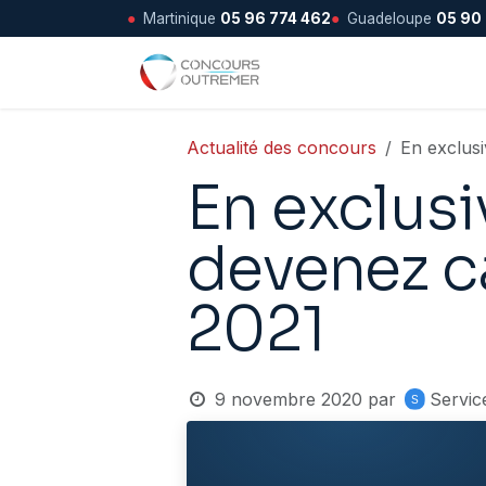
●
Martinique
05 96 774 462
●
Guadeloupe
05 90
Se rendre au contenu
Accueil
Actualité des concours
En exclusi
En exclus
devenez c
2021
9 novembre 2020
par
Servic