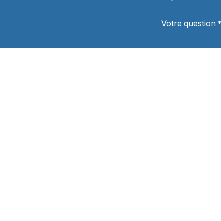
Votre question
*
Département
Politique de
confidentialité
*