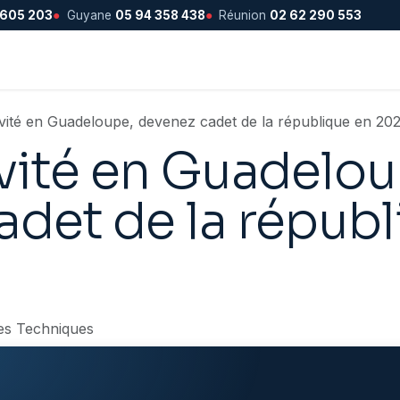
 605 203
●
Guyane
05 94 358 438
●
Réunion
02 62 290 553
vité en Guadeloupe, devenez cadet de la république en 20
ivité en Guadelou
adet de la républ
es Techniques