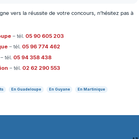
 vers la réussite de votre concours, n’hésitez pas à
oupe
– tél.
05 90 605 203
que
– tél.
05 96 774 462
– tél.
05 94 358 438
ion
– tél.
02 62 290 553
ts
En Guadeloupe
En Guyane
En Martinique