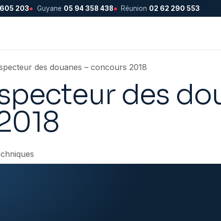
 605 203
●
Guyane
05 94 358 438
●
Réunion
02 62 290 553
nspecteur des douanes – concours 2018
nspecteur des do
2018
echniques