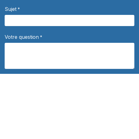
Sujet
*
Votre question
*
Département
Politique de confidentialité
*
J'autorise les distributeurs Concours Outremer à me contacter
de façon personnalisée à propos de leurs services de
préparation aux concours. Vos données personnelles ne
seront jamais communiquées à des tiers.
En savoir plus