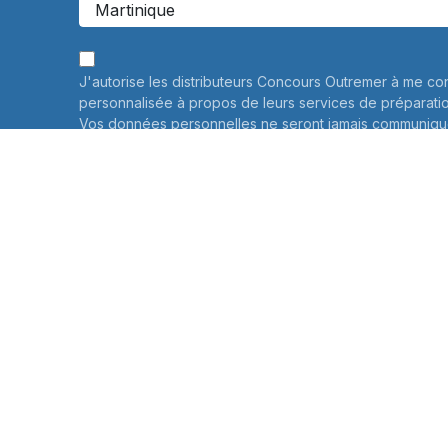
J'autorise les distributeurs Concours Outremer à me co
personnalisée à propos de leurs services de préparati
Vos données personnelles ne seront jamais communiqué
savoir plus
Informations sur le traitement de vos données personne
connaître et exercer vos droits, notamment de retrait d
consentement à l'utilisation des données collectées par
veuillez consulter notre
politique de confidentialité