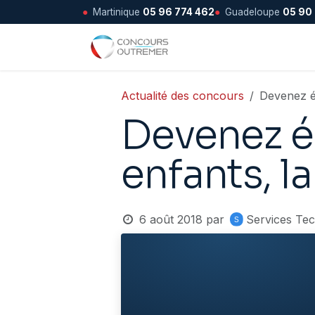
●
Martinique
05 96 774 462
●
Guadeloupe
05 90
Se rendre au contenu
Accueil
Actualité des concours
Devenez é
Devenez é
enfants, l
6 août 2018
par
Services Te