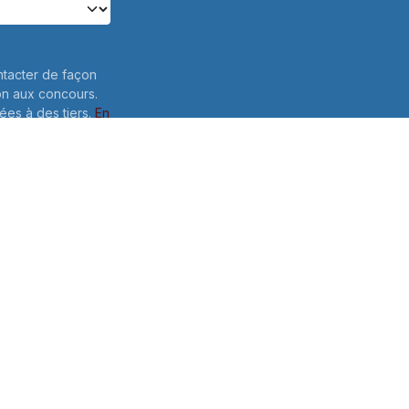
ntacter de façon
on aux concours.
es à des tiers.
En
lles: Pour
e votre
 ce formulaire,
Envoyer