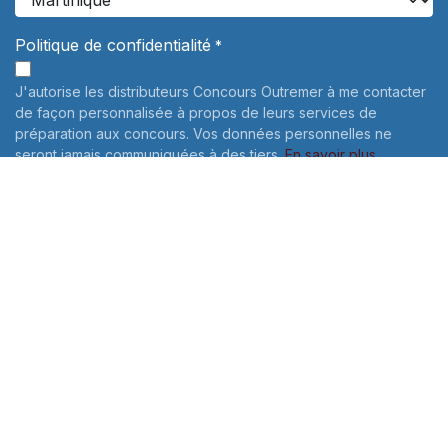
Politique de confidentialité
*
J'autorise les distributeurs Concours Outremer à me contacter
de façon personnalisée à propos de leurs services de
préparation aux concours. Vos données personnelles ne
seront jamais communiquées à des tiers.
En savoir plus
Informations sur le traitement de vos données personnelles:
Pour connaître et exercer vos droits, notamment de retrait de
votre consentement à l'utilisation des données collectées par
ce formulaire, veuillez consulter notre
politique de
confidentialité
Envoyer