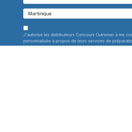
J'autorise les distributeurs Concours Outremer à me co
personnalisée à propos de leurs services de préparati
Vos données personnelles ne seront jamais communiqué
savoir plus
Informations sur le traitement de vos données personne
connaître et exercer vos droits, notamment de retrait d
consentement à l'utilisation des données collectées par
veuillez consulter notre
politique de confidentialité