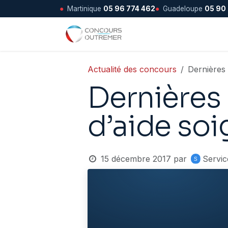
●
Martinique
05 96 774 462
●
Guadeloupe
05 90
Se rendre au contenu
Accueil
Actualité des concours
Dernières
Dernières
d’aide so
15 décembre 2017
par
Servic