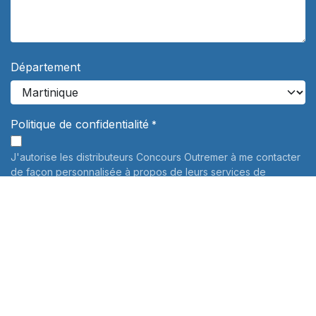
Département
Politique de confidentialité
*
J'autorise les distributeurs Concours Outremer à me contacter
de façon personnalisée à propos de leurs services de
préparation aux concours. Vos données personnelles ne
seront jamais communiquées à des tiers.
En savoir plus
Informations sur le traitement de vos données personnelles:
Pour connaître et exercer vos droits, notamment de retrait de
votre consentement à l'utilisation des données collectées par
ce formulaire, veuillez consulter notre
politique de
confidentialité