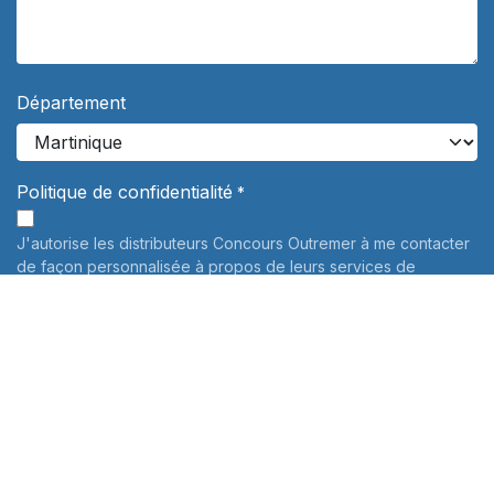
Département
Politique de confidentialité
*
J'autorise les distributeurs Concours Outremer à me contacter
de façon personnalisée à propos de leurs services de
préparation aux concours. Vos données personnelles ne
seront jamais communiquées à des tiers.
En savoir plus
Informations sur le traitement de vos données personnelles:
Pour connaître et exercer vos droits, notamment de retrait de
votre consentement à l'utilisation des données collectées par
ce formulaire, veuillez consulter notre
politique de
confidentialité